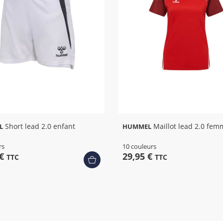
+ 5
Short lead 2.0 enfant
Maillot lead 2.0 fem
L
HUMMEL
rs
10 couleurs
 €
29,95 €
TTC
TTC