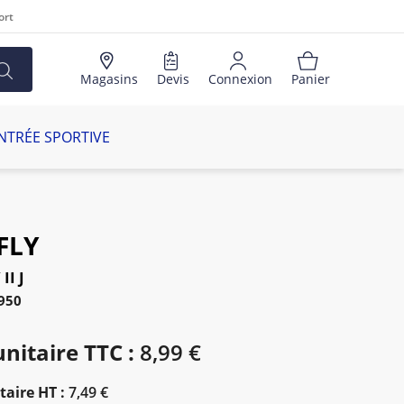
ort
Magasins
Devis
Connexion
Panier
NTRÉE SPORTIVE
FLY
II J
950
unitaire TTC :
8,99 €
taire HT :
7,49 €