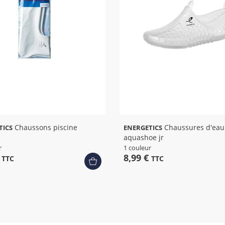
Chaussons piscine
Chaussures d'eau
TICS
ENERGETICS
aquashoe jr
r
1 couleur
€
8,99 €
TTC
TTC