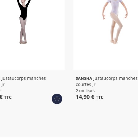
Justaucorps manches
Justaucorps manches
A
SANSHA
 jr
courtes jr
r
2 couleurs
 €
14,90 €
TTC
TTC