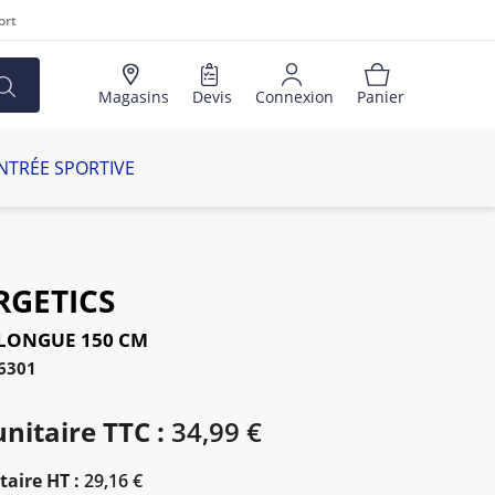
ort
Magasins
Devis
Connexion
Panier
NTRÉE SPORTIVE
RGETICS
LONGUE 150 CM
16301
unitaire TTC :
34,99 €
taire HT :
29,16 €