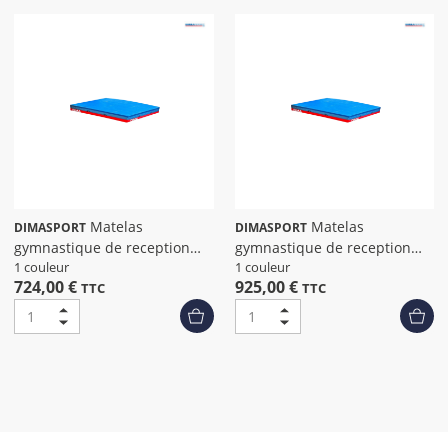
Matelas
Matelas
DIMASPORT
DIMASPORT
gymnastique de reception
gymnastique de reception
dima 120 x 200 x 20 cm
dima 120 x 200 x 20 cm
1 couleur
1 couleur
724,00 €
925,00 €
TTC
TTC