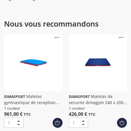
Nous vous recommandons
Matelas
Matelas de
DIMASPORT
DIMASPORT
gymnastique de reception
securite dimagym 240 x 200 x
dima 120 x 200 x 20 cm
10cm
1 couleur
1 couleur
961,00 €
426,00 €
TTC
TTC