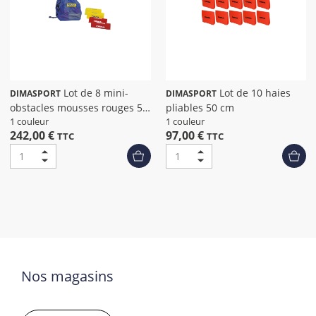
Lot de 8 mini-
Lot de 10 haies
DIMASPORT
DIMASPORT
obstacles mousses rouges 50
pliables 50 cm
x 18 x 18 cm
1 couleur
1 couleur
242,00 €
97,00 €
TTC
TTC
Nos magasins