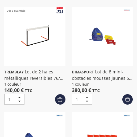
Dès 3 quantités
Lot de 2 haies
Lot de 8 mini-
TREMBLAY
DIMASPORT
métalliques réversibles 76/84
obstacles mousses jaunes 58
cm
x 12 x12 cm
1 couleur
1 couleur
140,00 €
380,00 €
TTC
TTC